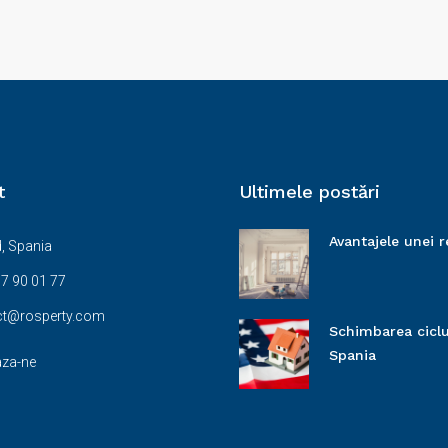
t
Ultimele postări
Avantajele unei 
, Spania
7 90 01 77
ct@rosperty.com
Schimbarea ciclul
Spania
aza-ne