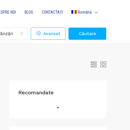
ESPRE NOI
BLOG
CONTACTAȚI
Română
ânzări
Avansat
Căutare
Recomandate